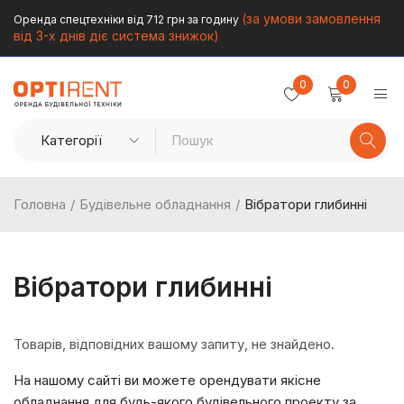
(за умови замовлення
Оренда спецтехніки від 712 грн за годину
від 3-х днів діє система знижок)
0
0
Головна
/
Будівельне обладнання
/
Вібратори глибинні
Вібратори глибинні
Товарів, відповідних вашому запиту, не знайдено.
На нашому сайті ви можете орендувати якісне
обладнання для будь-якого будівельного проекту за