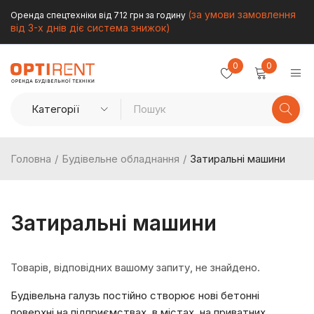
(за умови замовлення
Оренда спецтехніки від 712 грн за годину
від 3-х днів діє система знижок)
0
0
Головна
/
Будівельне обладнання
/
Затиральні машини
Затиральні машини
Товарів, відповідних вашому запиту, не знайдено.
Будівельна галузь постійно створює нові бетонні
поверхні на підприємствах, в містах, на приватних