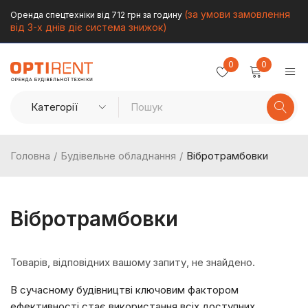
(за умови замовлення
Оренда спецтехніки від 712 грн за годину
від 3-х днів діє система знижок)
0
0
Головна
/
Будівельне обладнання
/
Вібротрамбовки
Вібротрамбовки
Товарів, відповідних вашому запиту, не знайдено.
В сучасному будівництві ключовим фактором
ефективності стає використання всіх доступних