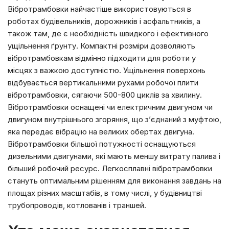
Вібротрамбовки найчастіше використовуються в
роботах будівельників, дорожників і асфальтників, а
також там, де є необхідність швидкого і ефективного
ущільнення ґрунту. Компактні розміри дозволяють
вібротрамбовкам відмінно підходити для роботи у
місцях з важкою доступністю. Ущільнення поверхонь
відбувається вертикальними рухами робочої плити
вібротрамбовки, сягаючи 500-800 циклів за хвилину.
Вібротрамбовки оснащені чи електричним двигуном чи
двигуном внутрішнього згоряння, що з’єднаний з муфтою,
яка передає вібрацію на великих обертах двигуна.
Вібротрамбовки більшої потужності оснащуються
дизельними двигунами, які мають меншу витрату палива і
більший робочий ресурс. Легкосплавні вібротрамбовки
стануть оптимальним рішенням для виконання завдань на
площах різних масштабів, в тому числі, у будівництві
трубопроводів, котлованів і траншей.