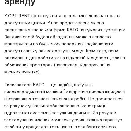
аренду
У OPTIRENT пропонується оренда міні екскаватора за
доступними цінами. У нас представлена якісна
спецтехніка японської фірми KATO на гумових гусеницях.
Завдяки своїй будові обладнання може з легкістю
маневрувати по будь-яких поверхнях і здійснювати
доступ навіть у важкодоступні місця. Крім того, вони
оптимальні для роботи як на відкритій місцевості, так і в
обмежених просторах (наприклад, у дворах чи на
міських вулицях).
Екскаватори KATO — це надійні, потужні і
високопродуктивні машини. Їх відрізняє висока швидкість
і незрівнянна точність виконання робіт. Це досягається
за рахунок унікальної збалансованої конструкції
гідравлічної системи і потужних двигунів. За рахунок
застосування якісних комплектуючих, техніка гарантує
стабільну працездатність навіть після багаторічного