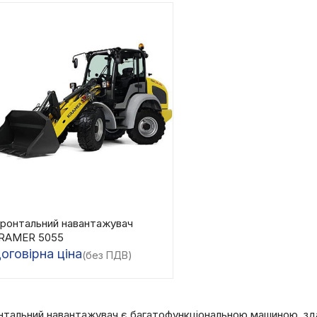
ронтальний навантажувач
RAMER 5055
оговірна ціна
(без ПДВ)
тальний навантажувач є багатофункціональною машиною, зда