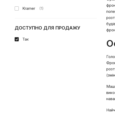
фрон
Kramer
(1)
попе
розт
буді
ДОСТУПНО ДЛЯ ПРОДАЖУ
фрон
Так
О
Голо
Фрон
розт
(змі
Маши
вико
нава
Найч