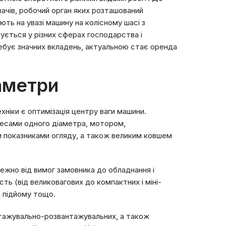
вачів, робочий орган яких розташований
ь на увазі машину на колісному шасі з
ється у різних сферах господарства і
требує значних вкладень, актуальною стає оренда
раметри
хніки є оптимізація центру ваги машини.
есами одного діаметра, мотором,
и показниками огляду, а також великим ковшем
ежно від вимог замовника до обладнання і
ь (від великовагових до компактних і міні-
а підйому тощо.
тажувально-розвантажувальних, а також