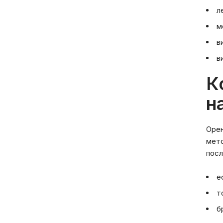
л
м
в
в
К
н
Орен
мето
посл
е
т
б