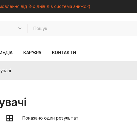
мовлення від 3-х днів діє система знижок)
МЕДІА
КАР’ЄРА
КОНТАКТИ
увачі
увачі
Показано один результат