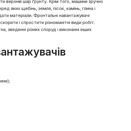
ати верхній шар ґрунту. Крім того, машини зручно
д яких щебінь, земля, пісок, камінь, глина і
ладати матеріали. Фронтальні навантажувачі
искорити і спростити різноманітні види робіт.
а, зведенні різних споруд і виконанні інших
вантажувачів
ини);