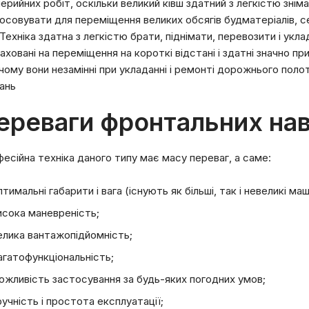
ерийних робіт, оскільки великий ківш здатний з легкістю знім
осовувати для переміщення великих обсягів будматеріалів, сере
. Техніка здатна з легкістю брати, піднімати, перевозити і ук
аховані на переміщення на короткі відстані і здатні значно пр
чому вони незамінні при укладанні і ремонті дорожнього полотн
ань
ереваги фронтальних на
есійна техніка даного типу має масу переваг, а саме:
птимальні габарити і вага (існують як більші, так і невеликі маш
исока маневреність;
елика вантажопідйомність;
агатофункціональність;
ожливість застосування за будь-яких погодних умов;
ручність і простота експлуатації;