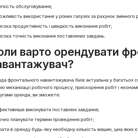
егкість обслуговування;
ожливість використання у різних галузях за рахунок змінного 
исока продуктивність і швидкість виконання робіт;
исока точність виконання поставлених завдань.
оли варто орендувати ф
авантажувач?
да фронтального навантажувача Київ актуальна у багатьох си
ю механізації робочого процесу, прискорення робіт і економ
угами оренди, ви зможете:
фективніше виконувати поставлені завдання;
очно планувати терміни проведення робіт;
рати в оренду будь-яку необхідну кількість машин, ціна яких 