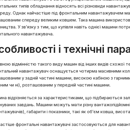
тальних типів обладнання відносять всі різновиди навантажу
реду. Однак найчастіше під фронтальним навантажувачем мают
ашованим спереду великим ковшем. Така машина використову
вництва. У зв’язку з тим, що купівля навіть однієї машини по
тального навантажувача.
собливості і технічні па
вною відмінністю такого виду машин від інших видів схожої те
тальний навантажувач оснащується чотирма масивними кол
ашованим у задній частині машини, високою кабіною з гарним
нним чи ні), розташованим у передній частині машини.
на відрізняється за характеристиками, що підбираються зал
нуваних завдань. Машини можуть мати різну вантажопідйомніст
нтажувачів), габарити і показники, такі як об’єм ковша, висот
астіше фронтальні навантажувачі застосовуються для наван