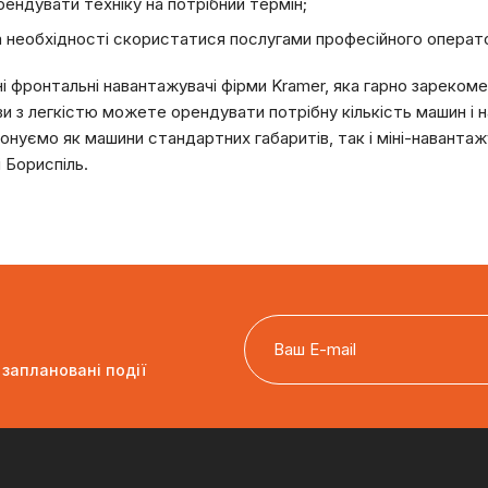
рендувати техніку на потрібний термін;
а необхідності скористатися послугами професійного операт
ні фронтальні навантажувачі фірми Kramer, яка гарно зареком
ви з легкістю можете орендувати потрібну кількість машин і
онуємо як машини стандартних габаритів, так і міні-навантажув
і Бориспіль.
 заплановані події