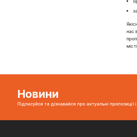
о
з
Якіс
нас 
проп
міст
Новини
Підписуйся та дізнавайся про актуальні пропозиції і