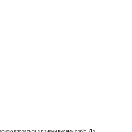
тною впоратися з різними видами робіт. До