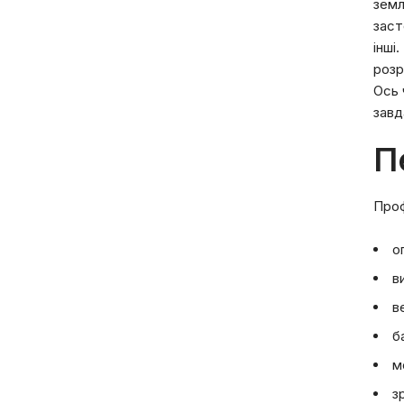
земл
заст
інші
розр
Ось 
завд
П
Проф
о
в
в
б
м
з