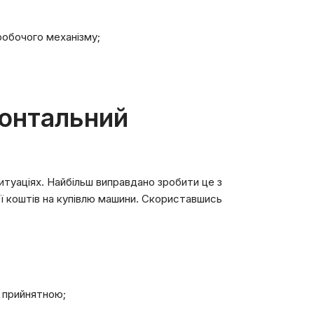
робочого механізму;
ронтальний
туаціях. Найбільш виправдано зробити це з
ії коштів на купівлю машини. Скориставшись
є прийнятною;