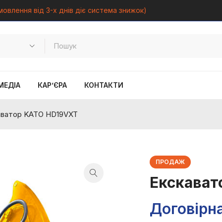
мовлення від 3-х днів діє система знижок)
МЕДІА
КАР’ЄРА
КОНТАКТИ
аватор KATO HD19VXT
ПРОДАЖ
Екскават
Договірна