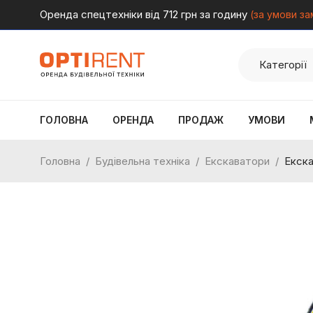
Оренда спецтехніки від 712 грн за годину
(за умови за
ГОЛОВНА
ОРЕНДА
ПРОДАЖ
УМОВИ
Головна
/
Будівельна техніка
/
Екскаватори
/
Екск