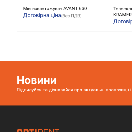
Міні навантажувач AVANT 630
Телеско
KRAMER 
Договірна ціна
(без ПДВ)
Догові
Новини
Підписуйся та дізнавайся про актуальні пропозиції і