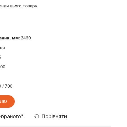
енди цього товару
ання, мм:
2460
иця
5
300
 / 700
ВЛЮ
Порівняти