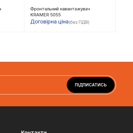
ч
Фронтальний навантажувач
Міні
KRAMER 5055
Дого
Договірна ціна
(без ПДВ)
ПІДПИСАТИСЬ
Контакти