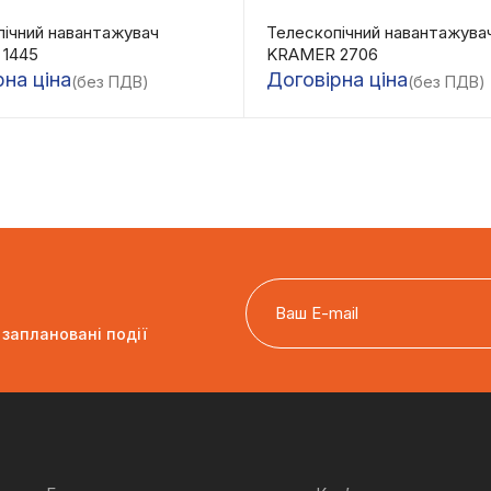
пічний навантажувач
Телескопічний навантажува
1445
KRAMER 2706
рна ціна
Договірна ціна
(без ПДВ)
(без ПДВ)
 заплановані події