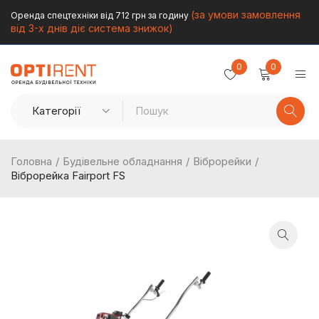
(за умови замовлення
Оренда спецтехніки від 712 грн за годину
від 3-х днів діє система знижок)
0
0
Головна
/
Будівельне обладнання
/
Віброрейки
/
Віброрейка Fairport FS