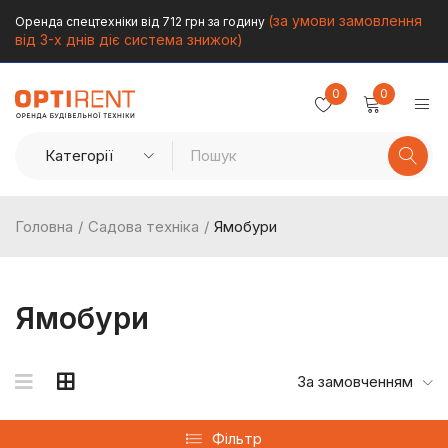
(за умови замовлення
Оренда спецтехніки від 712 грн за годину
від 3-х днів діє система знижок)
0
0
Головна
/
Садова техніка
/
Ямобури
Ямобури
За замовченням
Фільтр