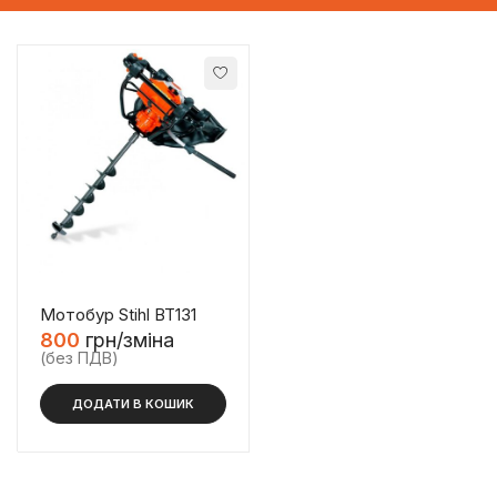
Мотобур Stihl BT131
800
грн/зміна
(без ПДВ)
ДОДАТИ В КОШИК