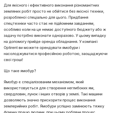
Для якісного і ефективного виконання різноманітних
земляних робіт просто не обійтися без якісної техніки,
розробленої спеціально для цього. Придбання
спецтехніки часто стає не підйомним завданням,
особливо коли на це немає доступного бюджету або ж
задачу потрібно виконати одноразово. У цьому випадку
на допомогу прийде оренда обладнання. У компанії
Optirent ви можете орендувати ямобури і
насолоджуватися професійною роботою, заощаджуючи
свої гроші!
Що таке ямобур?
Ямобур є спеціалізованим механізмом, який
використовується для створення неглибоких ям,
свердловин, лунок і інших отворів у землі. Такі машини
дозволяють значно прискорити процес виконання
землерийних робіт. Ямобури успішно замінюють тяжку
фізичну працю людини, при цьому роблячи процес