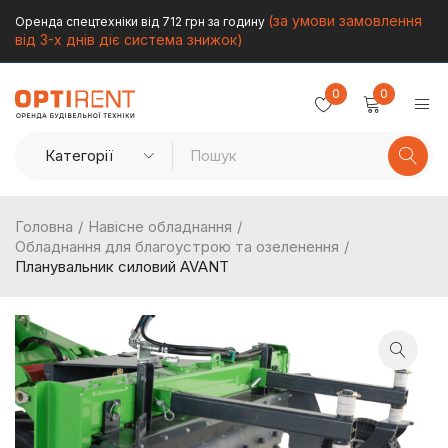
(за умови замовлення
Оренда спецтехніки від 712 грн за годину
від 3-х днів діє система знижок)
0
0
Головна
/
Навісне обладнання
/
Обладнання для благоустрою та озеленення
/
Планувальник силовий AVANT