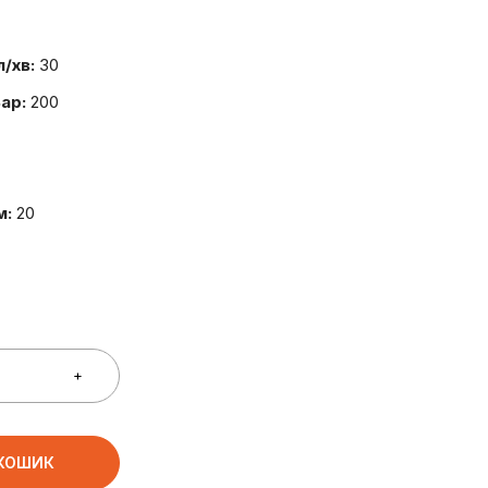
л/хв:
30
Бар:
200
м:
20
 КОШИК