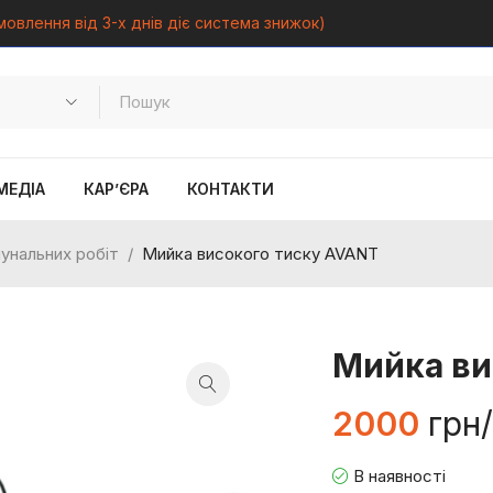
мовлення від 3-х днів діє система знижок)
МЕДІА
КАР’ЄРА
КОНТАКТИ
унальних робіт
/
Мийка високого тиску AVANT
Мийка ви
2000
грн/
В наявності