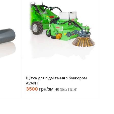
Щітка для підмітання з бункером
Куль
AVANT
250
3500
грн/зміна
(без ПДВ)