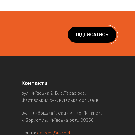
ПІДПИСАТИСЬ
Контакти
вул. Київська 2-Б, с.Тарасівка,
Фастівський р-н, Київська обл., 08161
вул. Глибоцька 1, сади «Ніко-
Фінанс
»,
м.Бориспіль
, Київська обл., 08350
Пошта:
optirent@ukr.net