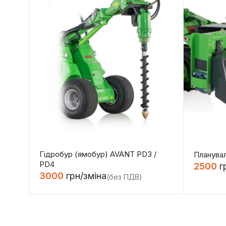
Гідробур (ямобур) AVANT PD3 /
ера)
Планува
PD4
2500
г
3000
грн/зміна
(без ПДВ)