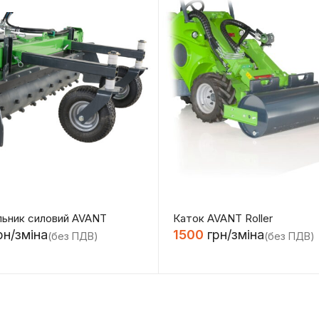
льник силовий AVANT
Каток AVANT Roller
рн/зміна
1500
грн/зміна
(без ПДВ)
(без ПДВ)