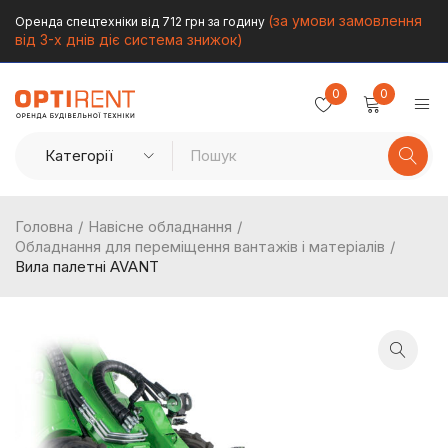
(за умови замовлення
Оренда спецтехніки від 712 грн за годину
від 3-х днів діє система знижок)
0
0
Головна
/
Навісне обладнання
/
Обладнання для переміщення вантажів і матеріалів
/
Вила палетні AVANT